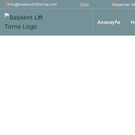
info@baskentlifttorna.com
Madenler Ma
7/24
Anasayfa
H
Bizden Haberler
ANASAYFA